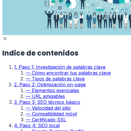
Indice de contenidos
1
.
Paso 1: Investigación de palabras clave
—
Cómo encontrar tus palabras clave
—
Tipos de palabras clave
2
.
Paso 2: Optimización on-page
—
Elementos esenciales
—
URL amigables
3
.
Paso 3: SEO técnico básico
—
Velocidad del sitio
—
Compatibilidad móvil
—
Certificado SSL
4
.
Paso 4: SEO local