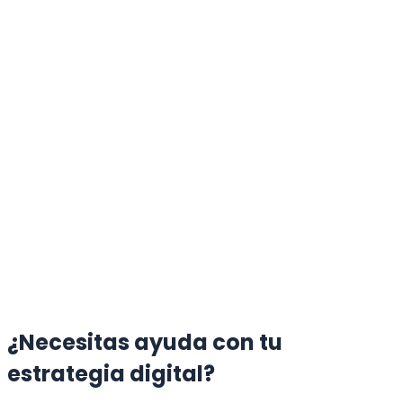
Por que tu empresa necesita una
pagina web profesional en Peru
Una pagina web profesional es clave para captar
clientes, generar confianza y competir en el mercado
peruano. Conoce los beneficios reales y como empezar.
23 de marzo de 2026
5 min
Desarrollo Web,
Marketing Digital, Negocios
Leer artículo
¿Necesitas ayuda con tu
estrategia digital?